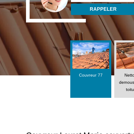
Couvreur 77
Nett
demous
toit