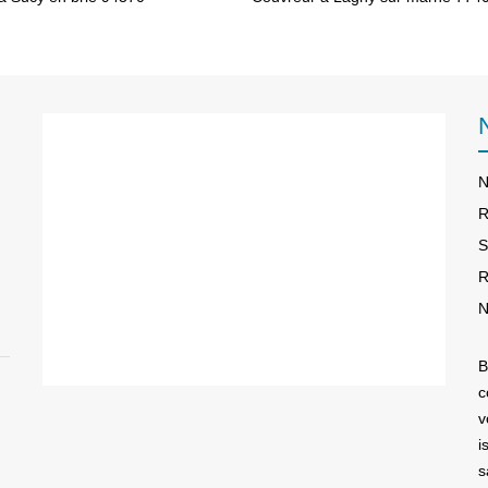
N
R
S
R
N
B
c
v
i
s