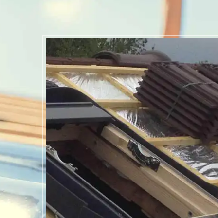
ture à Sucy-en-Brie ? Demandez le couvreu
ure
rture et de toiture à Sucy-en-Brie 94370, notre entreprise Laurot Mario
chaque porteur de projet un couvreur pour tooiture. Chacun de nos cou
ure de différentes formes (inclinée, arrondie, plate ou de forme complexe
sur tous matériaux. Nos couvreurs assurent l’installation partielle ou tot
sons de couvreurs compétents pour faire le nettoyage et démoussage d
de gouttière. Les réparations sont faites par nos couvreurs réparateurs
ration de toiture, réparation du scellement de faitage et faitière.