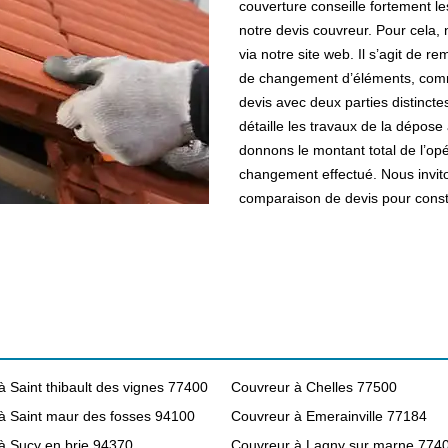
couverture conseille fortement l
notre devis couvreur. Pour cela, 
via notre site web. Il s’agit de r
de changement d’éléments, comm
devis avec deux parties distincte
détaille les travaux de la dépose
donnons le montant total de l’op
changement effectué. Nous invit
comparaison de devis pour consta
 Saint thibault des vignes 77400
Couvreur à Chelles 77500
à Saint maur des fosses 94100
Couvreur à Emerainville 77184
à Sucy en brie 94370
Couvreur à Lagny sur marne 774