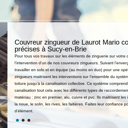
r de
Couvreur zingueur de Laurot Mario co
précises à Sucy-en-Brie
Pour tous vos travaux sur les éléments de zinguerie sur votr
vreurs
l’intervention d’un de nos couvreurs zingueurs. Suivant l’enver
). Ils
travailler en solo et en équipe (au moins en duo) pour une op
ale des
zingueurs maitrisent les interventions sur l’ensemble du systè
e
toiture jusqu’à la canalisation collective. Ce système comprend 
 :
canalisation tout cela avec les différents types de raccordement
matériau : zinc en premier, alu, cuivre et pvc. Ils maitrisent l
la noue, le solin, les rives, les faitières. Faites leur confiance
d’élément.