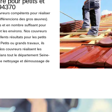
e pour petits et
 94370
vreurs compétents pour réaliser
différencions des gros œuvres).
s et en nombre suffisant pour
t les environs. Nos couvreurs
llents résultats pour les petits
etits ou grands travaux, ils
Nos couvreurs réalisent les
 dans tout le département Seine-
x de nettoyage et démoussage de