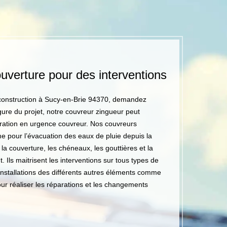
uverture pour des interventions
Réparations
Laurot Mar
e construction à Sucy-en-Brie 94370, demandez
Notre entreprise s
gure du projet, notre couvreur zingueur peut
aisance sur le toit
ération en urgence couvreur. Nos couvreurs
et commerciaux. Ils
me pour l’évacuation des eaux de pluie depuis la
sont compétents po
la couverture, les chéneaux, les gouttières et la
des réparations ef
. Ils maitrisent les interventions sur tous types de
d’assurer la longév
es installations des différents autres éléments comme
longue durée notam
 pour réaliser les réparations et les changements
département 77, d